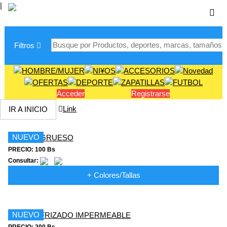
|
Filtros
Acceder
Registrarse
Link
IR A INICIO
NUEVO
PRECIO: 100 Bs
Consultar:
+ Colores/Tallas
NUEVO