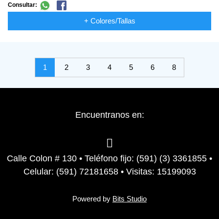
Consultar:
+ Colores/Tallas
1
2
3
4
5
6
8
Encuentranos en:
Calle Colon # 130 • Teléfono fijo: (591) (3) 3361855 •
Celular: (591) 72181658 • Visitas: 15199093
Powered by
Bits Studio