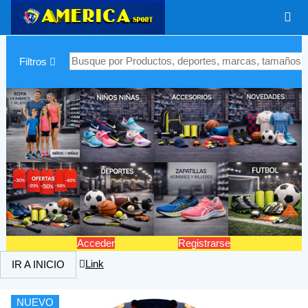
|
Filtros
Acceder
Registrarse
Link
IR A INICIO
NUEVO