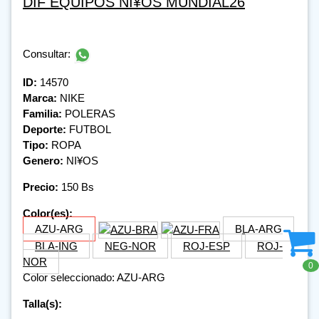
DIF EQUIPOS NI¥OS MUNDIAL26
Consultar:
ID:
14570
Marca:
NIKE
Familia:
POLERAS
Deporte:
FUTBOL
Tipo:
ROPA
Genero:
NI¥OS
Precio:
150 Bs
Color(es):
AZU-ARG
BLA-ARG
BLA-ING
NEG-NOR
ROJ-ESP
ROJ-
NOR
0
Color seleccionado: AZU-ARG
Talla(s):