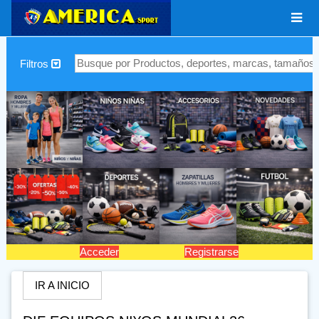
|
Filtros
Acceder
Registrarse
IR A INICIO