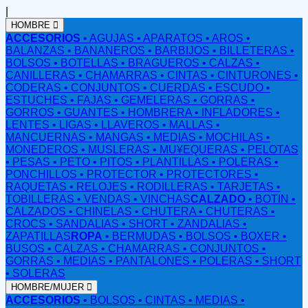
|
HOMBRE
ACCESORIOS
• AGUJAS
• APARATOS
• AROS
•
BALANZAS
• BANANEROS
• BARBIJOS
• BILLETERAS
•
BOLSOS
• BOTELLAS
• BRAGUEROS
• CALZAS
•
CANILLERAS
• CHAMARRAS
• CINTAS
• CINTURONES
•
CODERAS
• CONJUNTOS
• CUERDAS
• ESCUDO
•
ESTUCHES
• FAJAS
• GEMELERAS
• GORRAS
•
GORROS
• GUANTES
• HOMBRERA
• INFLADORES
•
LENTES
• LIGAS
• LLAVEROS
• MALLAS
•
MANCUERNAS
• MANGAS
• MEDIAS
• MOCHILAS
•
MONEDEROS
• MUSLERAS
• MU¥EQUERAS
• PELOTAS
• PESAS
• PETO
• PITOS
• PLANTILLAS
• POLERAS
•
PONCHILLOS
• PROTECTOR
• PROTECTORES
•
RAQUETAS
• RELOJES
• RODILLERAS
• TARJETAS
•
TOBILLERAS
• VENDAS
• VINCHAS
CALZADO
• BOTIN
•
CALZADOS
• CHINELAS
• CHUTERA
• CHUTERAS
•
CROCS
• SANDALIAS
• SHORT
• ZANDALIAS
•
ZAPATILLAS
ROPA
• BERMUDAS
• BOLSOS
• BOXER
•
BUSOS
• CALZAS
• CHAMARRAS
• CONJUNTOS
•
GORRAS
• MEDIAS
• PANTALONES
• POLERAS
• SHORT
• SOLERAS
HOMBRE/MUJER
ACCESORIOS
• BOLSOS
• CINTAS
• MEDIAS
•