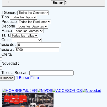
Genero
Tipo
Producto
Deporte
Marca
Talla
Color
recio de :
recio a :
Oferta :
Novedad :
Texto a Buscar :
Borrar Filtro
Buscar