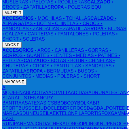
MUSLERAS
• PELOTAS
• RODILLERAS
CALZADO
•
CROCS
• ZAPATILLAS
ROPA
• POLERAS EQUI
MUJER
ACCESORIOS
• MOCHILAS
• TOHALLAS
CALZADO
•
ALPARGATAS
• BOTIN
• CHINELAS
• CROCS
•
SANDALIAS
• ZANDALIAS
• ZAPATILLAS
ROPA
• BLUSAS
• CALZAS
• CARTERAS
• PANTALONES
• POLERAS
•
SHORT
• SOLERAS
NI¥OS
ACCESORIOS
• AROS
• CANILLERAS
• GORRAS
•
GORROS
• GUANTES
• LENTES
• MEDIAS
• PATINES
•
PELOTAS
CALZADO
• BOTAS
• BOTIN
• CHINELAS
•
CHUTERAS
• CROCS
• PANTUFLAS
• SANDALIAS
•
ZAPATILLAS
ROPA
• BERMUDAS
• BUSOS
•
CONJUNTOS
• MEDIAS
• POLERAS
• SHORT
MARCAS
A
MQUEEN
ABL
ACTIVA
ACTVITTA
ADIDAS
ADRUN
ALESTAN
STAR
ALL STEN
ANGRY
B
ANTRA
ASATEX
ASICS
BBO
BODY
BOLKA
BR
SPORT
BUSS
CEJUDO
CLEBER
CROCS
D&G
DALPONTE
DI
MARCAS
DUNEUS
EILA
EKTELON
FILA
FORTIS
FOX
GAMMA
CAX
I-
RUN
IPANEMA
JORDACHE
KALONG
KIPLING
KNUP
KROOB
VUITON
LUCRO
LUOFU
LUPO
MARATHON
MIKASA
MIKKI
MI