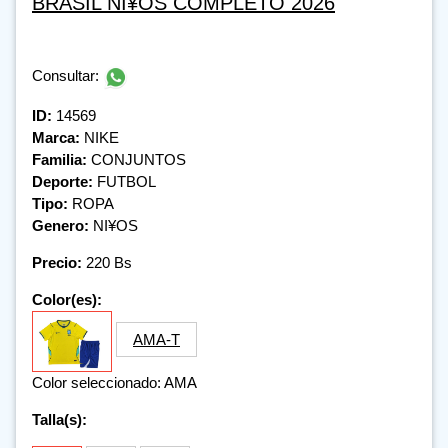
BRASIL NI¥OS COMPLETO 2026
Consultar:
ID:
14569
Marca:
NIKE
Familia:
CONJUNTOS
Deporte:
FUTBOL
Tipo:
ROPA
Genero:
NI¥OS
Precio:
220 Bs
Color(es):
AMA-T
Color seleccionado: AMA
Talla(s):