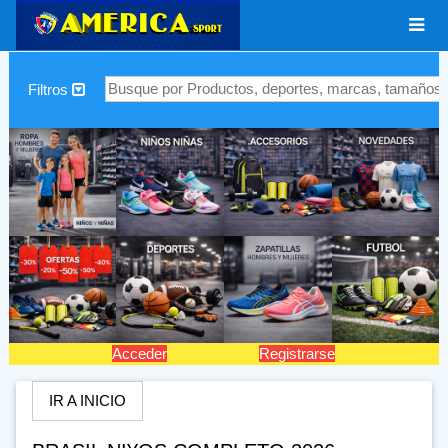
|
Filtros
Acceder
Registrarse
IR A INICIO