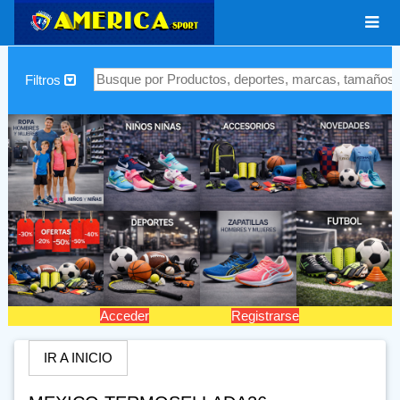
|
Filtros
Acceder
Registrarse
IR A INICIO