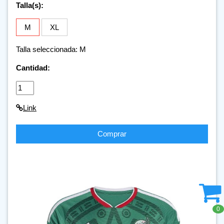
Talla(s):
M
XL
Talla seleccionada: M
Cantidad:
Link
Comprar
0