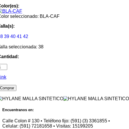
olor(es):
olor seleccionado: BLA-CAF
alla(s):
38
39
40
41
42
alla seleccionada: 38
Cantidad:
ink
Comprar
Encuentranos en:
Calle Colon # 130 • Teléfono fijo: (591) (3) 3361855 •
Celular: (591) 72181658 • Visitas: 15199205