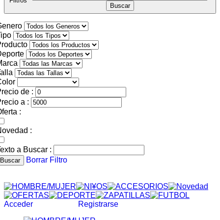
Filtros
Genero
ipo
roducto
Deporte
Marca
alla
olor
recio de :
recio a :
ferta :
Novedad :
exto a Buscar :
Borrar Filtro
Buscar
Acceder
Registrarse