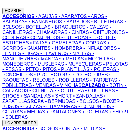
|
HOMBRE
ACCESORIOS
• AGUJAS
• APARATOS
• AROS
•
BALANZAS
• BANANEROS
• BARBIJOS
• BILLETERAS
•
BOLSOS
• BOTELLAS
• BRAGUEROS
• CALZAS
•
CANILLERAS
• CHAMARRAS
• CINTAS
• CINTURONES
•
CODERAS
• CONJUNTOS
• CUERDAS
• ESCUDO
•
ESTUCHES
• FAJAS
• GEMELERAS
• GORRAS
•
GORROS
• GUANTES
• HOMBRERA
• INFLADORES
•
LENTES
• LIGAS
• LLAVEROS
• MALLAS
•
MANCUERNAS
• MANGAS
• MEDIAS
• MOCHILAS
•
MONEDEROS
• MUSLERAS
• MU¥EQUERAS
• PELOTAS
• PESAS
• PETO
• PITOS
• PLANTILLAS
• POLERAS
•
PONCHILLOS
• PROTECTOR
• PROTECTORES
•
RAQUETAS
• RELOJES
• RODILLERAS
• TARJETAS
•
TOBILLERAS
• VENDAS
• VINCHAS
CALZADO
• BOTIN
•
CALZADOS
• CHINELAS
• CHUTERA
• CHUTERAS
•
CROCS
• SANDALIAS
• SHORT
• ZANDALIAS
•
ZAPATILLAS
ROPA
• BERMUDAS
• BOLSOS
• BOXER
•
BUSOS
• CALZAS
• CHAMARRAS
• CONJUNTOS
•
GORRAS
• MEDIAS
• PANTALONES
• POLERAS
• SHORT
• SOLERAS
HOMBRE/MUJER
ACCESORIOS
• BOLSOS
• CINTAS
• MEDIAS
•