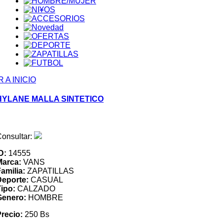
R A INICIO
HYLANE MALLA SINTETICO
onsultar:
D:
14555
Marca:
VANS
amilia:
ZAPATILLAS
Deporte:
CASUAL
ipo:
CALZADO
Genero:
HOMBRE
recio:
250 Bs