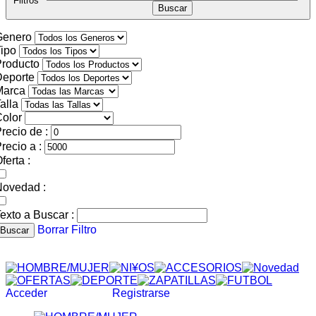
Filtros
Genero
ipo
roducto
Deporte
Marca
alla
olor
recio de :
recio a :
ferta :
Novedad :
exto a Buscar :
Borrar Filtro
Buscar
Acceder
Registrarse