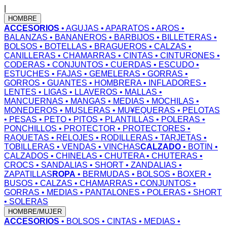
|
HOMBRE
ACCESORIOS
• AGUJAS
• APARATOS
• AROS
•
BALANZAS
• BANANEROS
• BARBIJOS
• BILLETERAS
•
BOLSOS
• BOTELLAS
• BRAGUEROS
• CALZAS
•
CANILLERAS
• CHAMARRAS
• CINTAS
• CINTURONES
•
CODERAS
• CONJUNTOS
• CUERDAS
• ESCUDO
•
ESTUCHES
• FAJAS
• GEMELERAS
• GORRAS
•
GORROS
• GUANTES
• HOMBRERA
• INFLADORES
•
LENTES
• LIGAS
• LLAVEROS
• MALLAS
•
MANCUERNAS
• MANGAS
• MEDIAS
• MOCHILAS
•
MONEDEROS
• MUSLERAS
• MU¥EQUERAS
• PELOTAS
• PESAS
• PETO
• PITOS
• PLANTILLAS
• POLERAS
•
PONCHILLOS
• PROTECTOR
• PROTECTORES
•
RAQUETAS
• RELOJES
• RODILLERAS
• TARJETAS
•
TOBILLERAS
• VENDAS
• VINCHAS
CALZADO
• BOTIN
•
CALZADOS
• CHINELAS
• CHUTERA
• CHUTERAS
•
CROCS
• SANDALIAS
• SHORT
• ZANDALIAS
•
ZAPATILLAS
ROPA
• BERMUDAS
• BOLSOS
• BOXER
•
BUSOS
• CALZAS
• CHAMARRAS
• CONJUNTOS
•
GORRAS
• MEDIAS
• PANTALONES
• POLERAS
• SHORT
• SOLERAS
HOMBRE/MUJER
ACCESORIOS
• BOLSOS
• CINTAS
• MEDIAS
•