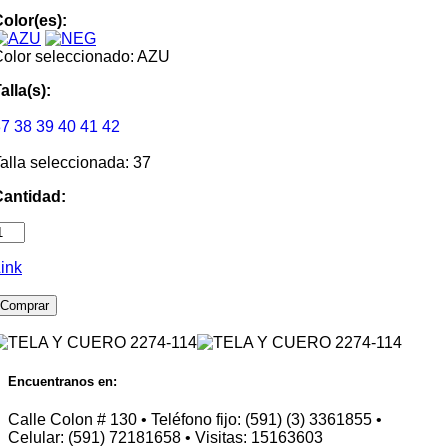
olor(es):
olor seleccionado: AZU
alla(s):
37
38
39
40
41
42
alla seleccionada: 37
Cantidad:
ink
Comprar
Encuentranos en:
Calle Colon # 130 • Teléfono fijo: (591) (3) 3361855 •
Celular: (591) 72181658 • Visitas: 15163603