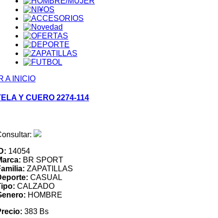
R A INICIO
TELA Y CUERO 2274-114
onsultar:
D:
14054
Marca:
BR SPORT
amilia:
ZAPATILLAS
Deporte:
CASUAL
ipo:
CALZADO
Genero:
HOMBRE
recio:
383 Bs