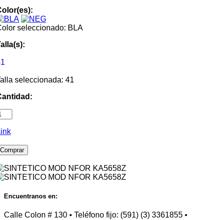
olor(es):
olor seleccionado: BLA
alla(s):
41
alla seleccionada: 41
Cantidad:
ink
Comprar
Encuentranos en:
Calle Colon # 130 • Teléfono fijo: (591) (3) 3361855 •