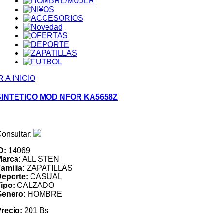
R A INICIO
SINTETICO MOD NFOR KA5658Z
onsultar:
D:
14069
Marca:
ALL STEN
amilia:
ZAPATILLAS
Deporte:
CASUAL
ipo:
CALZADO
Genero:
HOMBRE
recio:
201 Bs