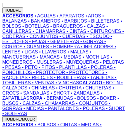
|
HOMBRE
ACCESORIOS
• AGUJAS
• APARATOS
• AROS
•
BALANZAS
• BANANEROS
• BARBIJOS
• BILLETERAS
•
BOLSOS
• BOTELLAS
• BRAGUEROS
• CALZAS
•
CANILLERAS
• CHAMARRAS
• CINTAS
• CINTURONES
•
CODERAS
• CONJUNTOS
• CUERDAS
• ESCUDO
•
ESTUCHES
• FAJAS
• GEMELERAS
• GORRAS
•
GORROS
• GUANTES
• HOMBRERA
• INFLADORES
•
LENTES
• LIGAS
• LLAVEROS
• MALLAS
•
MANCUERNAS
• MANGAS
• MEDIAS
• MOCHILAS
•
MONEDEROS
• MUSLERAS
• MU¥EQUERAS
• PELOTAS
• PESAS
• PETO
• PITOS
• PLANTILLAS
• POLERAS
•
PONCHILLOS
• PROTECTOR
• PROTECTORES
•
RAQUETAS
• RELOJES
• RODILLERAS
• TARJETAS
•
TOBILLERAS
• VENDAS
• VINCHAS
CALZADO
• BOTIN
•
CALZADOS
• CHINELAS
• CHUTERA
• CHUTERAS
•
CROCS
• SANDALIAS
• SHORT
• ZANDALIAS
•
ZAPATILLAS
ROPA
• BERMUDAS
• BOLSOS
• BOXER
•
BUSOS
• CALZAS
• CHAMARRAS
• CONJUNTOS
•
GORRAS
• MEDIAS
• PANTALONES
• POLERAS
• SHORT
• SOLERAS
HOMBRE/MUJER
ACCESORIOS
• BOLSOS
• CINTAS
• MEDIAS
•