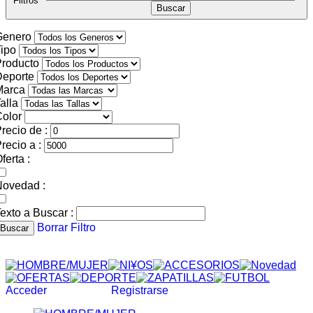
Filtros
Genero
ipo
roducto
Deporte
Marca
alla
olor
recio de :
recio a :
ferta :
Novedad :
exto a Buscar :
Borrar Filtro
Buscar
Acceder
Registrarse