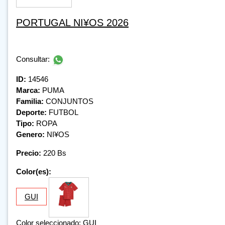
PORTUGAL NI¥OS 2026
Consultar:
ID:
14546
Marca:
PUMA
Familia:
CONJUNTOS
Deporte:
FUTBOL
Tipo:
ROPA
Genero:
NI¥OS
Precio:
220 Bs
Color(es):
GUI
Color seleccionado: GUI