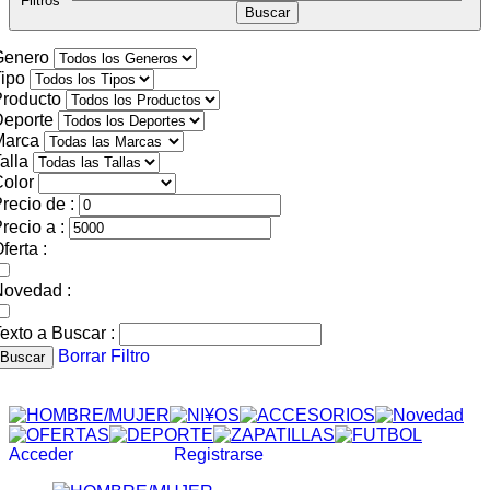
Filtros
Genero
ipo
roducto
Deporte
Marca
alla
olor
recio de :
recio a :
ferta :
Novedad :
exto a Buscar :
Borrar Filtro
Buscar
Acceder
Registrarse