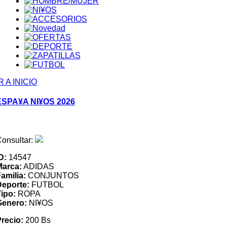
R A INICIO
ESPA¥A NI¥OS 2026
onsultar:
D:
14547
Marca:
ADIDAS
amilia:
CONJUNTOS
Deporte:
FUTBOL
ipo:
ROPA
Genero:
NI¥OS
recio:
200 Bs