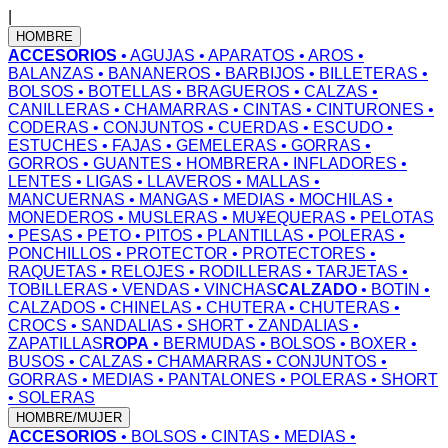
|
HOMBRE
ACCESORIOS
• AGUJAS
• APARATOS
• AROS
•
BALANZAS
• BANANEROS
• BARBIJOS
• BILLETERAS
•
BOLSOS
• BOTELLAS
• BRAGUEROS
• CALZAS
•
CANILLERAS
• CHAMARRAS
• CINTAS
• CINTURONES
•
CODERAS
• CONJUNTOS
• CUERDAS
• ESCUDO
•
ESTUCHES
• FAJAS
• GEMELERAS
• GORRAS
•
GORROS
• GUANTES
• HOMBRERA
• INFLADORES
•
LENTES
• LIGAS
• LLAVEROS
• MALLAS
•
MANCUERNAS
• MANGAS
• MEDIAS
• MOCHILAS
•
MONEDEROS
• MUSLERAS
• MU¥EQUERAS
• PELOTAS
• PESAS
• PETO
• PITOS
• PLANTILLAS
• POLERAS
•
PONCHILLOS
• PROTECTOR
• PROTECTORES
•
RAQUETAS
• RELOJES
• RODILLERAS
• TARJETAS
•
TOBILLERAS
• VENDAS
• VINCHAS
CALZADO
• BOTIN
•
CALZADOS
• CHINELAS
• CHUTERA
• CHUTERAS
•
CROCS
• SANDALIAS
• SHORT
• ZANDALIAS
•
ZAPATILLAS
ROPA
• BERMUDAS
• BOLSOS
• BOXER
•
BUSOS
• CALZAS
• CHAMARRAS
• CONJUNTOS
•
GORRAS
• MEDIAS
• PANTALONES
• POLERAS
• SHORT
• SOLERAS
HOMBRE/MUJER
ACCESORIOS
• BOLSOS
• CINTAS
• MEDIAS
•