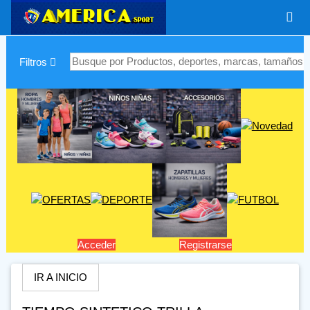
|
Filtros
Acceder
Registrarse
IR A INICIO