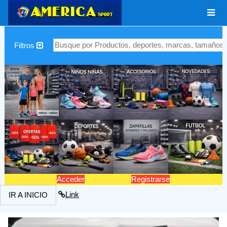
|
Filtros
Acceder
Registrarse
Link
IR A INICIO