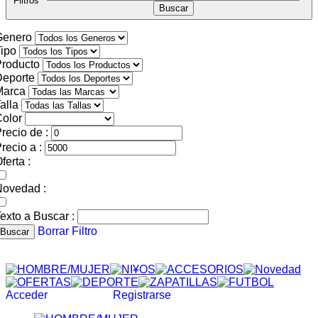
Filtros
Genero
ipo
roducto
Deporte
Marca
alla
olor
recio de :
recio a :
ferta :
Novedad :
exto a Buscar :
Borrar Filtro
Buscar
Acceder
Registrarse