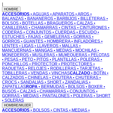
|
HOMBRE
ACCESORIOS
• AGUJAS
• APARATOS
• AROS
•
BALANZAS
• BANANEROS
• BARBIJOS
• BILLETERAS
•
BOLSOS
• BOTELLAS
• BRAGUEROS
• CALZAS
•
CANILLERAS
• CHAMARRAS
• CINTAS
• CINTURONES
•
CODERAS
• CONJUNTOS
• CUERDAS
• ESCUDO
•
ESTUCHES
• FAJAS
• GEMELERAS
• GORRAS
•
GORROS
• GUANTES
• HOMBRERA
• INFLADORES
•
LENTES
• LIGAS
• LLAVEROS
• MALLAS
•
MANCUERNAS
• MANGAS
• MEDIAS
• MOCHILAS
•
MONEDEROS
• MUSLERAS
• MU¥EQUERAS
• PELOTAS
• PESAS
• PETO
• PITOS
• PLANTILLAS
• POLERAS
•
PONCHILLOS
• PROTECTOR
• PROTECTORES
•
RAQUETAS
• RELOJES
• RODILLERAS
• TARJETAS
•
TOBILLERAS
• VENDAS
• VINCHAS
CALZADO
• BOTIN
•
CALZADOS
• CHINELAS
• CHUTERA
• CHUTERAS
•
CROCS
• SANDALIAS
• SHORT
• ZANDALIAS
•
ZAPATILLAS
ROPA
• BERMUDAS
• BOLSOS
• BOXER
•
BUSOS
• CALZAS
• CHAMARRAS
• CONJUNTOS
•
GORRAS
• MEDIAS
• PANTALONES
• POLERAS
• SHORT
• SOLERAS
HOMBRE/MUJER
ACCESORIOS
• BOLSOS
• CINTAS
• MEDIAS
•