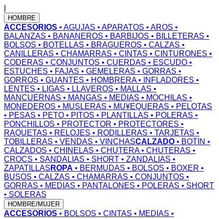
|
HOMBRE
ACCESORIOS
• AGUJAS
• APARATOS
• AROS
•
BALANZAS
• BANANEROS
• BARBIJOS
• BILLETERAS
•
BOLSOS
• BOTELLAS
• BRAGUEROS
• CALZAS
•
CANILLERAS
• CHAMARRAS
• CINTAS
• CINTURONES
•
CODERAS
• CONJUNTOS
• CUERDAS
• ESCUDO
•
ESTUCHES
• FAJAS
• GEMELERAS
• GORRAS
•
GORROS
• GUANTES
• HOMBRERA
• INFLADORES
•
LENTES
• LIGAS
• LLAVEROS
• MALLAS
•
MANCUERNAS
• MANGAS
• MEDIAS
• MOCHILAS
•
MONEDEROS
• MUSLERAS
• MU¥EQUERAS
• PELOTAS
• PESAS
• PETO
• PITOS
• PLANTILLAS
• POLERAS
•
PONCHILLOS
• PROTECTOR
• PROTECTORES
•
RAQUETAS
• RELOJES
• RODILLERAS
• TARJETAS
•
TOBILLERAS
• VENDAS
• VINCHAS
CALZADO
• BOTIN
•
CALZADOS
• CHINELAS
• CHUTERA
• CHUTERAS
•
CROCS
• SANDALIAS
• SHORT
• ZANDALIAS
•
ZAPATILLAS
ROPA
• BERMUDAS
• BOLSOS
• BOXER
•
BUSOS
• CALZAS
• CHAMARRAS
• CONJUNTOS
•
GORRAS
• MEDIAS
• PANTALONES
• POLERAS
• SHORT
• SOLERAS
HOMBRE/MUJER
ACCESORIOS
• BOLSOS
• CINTAS
• MEDIAS
•