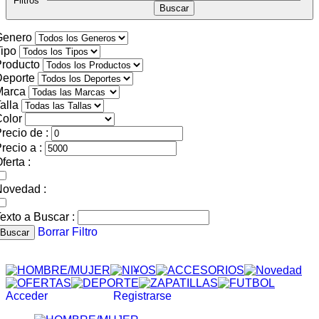
Filtros
Genero
ipo
roducto
Deporte
Marca
alla
olor
recio de :
recio a :
ferta :
Novedad :
exto a Buscar :
Borrar Filtro
Buscar
Acceder
Registrarse