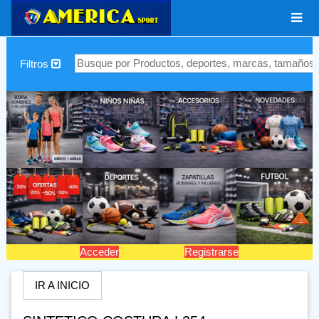
|
Filtros
Acceder
Registrarse
IR A INICIO