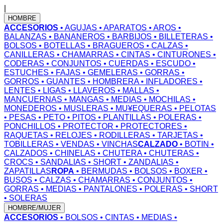
|
HOMBRE
ACCESORIOS
• AGUJAS
• APARATOS
• AROS
•
BALANZAS
• BANANEROS
• BARBIJOS
• BILLETERAS
•
BOLSOS
• BOTELLAS
• BRAGUEROS
• CALZAS
•
CANILLERAS
• CHAMARRAS
• CINTAS
• CINTURONES
•
CODERAS
• CONJUNTOS
• CUERDAS
• ESCUDO
•
ESTUCHES
• FAJAS
• GEMELERAS
• GORRAS
•
GORROS
• GUANTES
• HOMBRERA
• INFLADORES
•
LENTES
• LIGAS
• LLAVEROS
• MALLAS
•
MANCUERNAS
• MANGAS
• MEDIAS
• MOCHILAS
•
MONEDEROS
• MUSLERAS
• MU¥EQUERAS
• PELOTAS
• PESAS
• PETO
• PITOS
• PLANTILLAS
• POLERAS
•
PONCHILLOS
• PROTECTOR
• PROTECTORES
•
RAQUETAS
• RELOJES
• RODILLERAS
• TARJETAS
•
TOBILLERAS
• VENDAS
• VINCHAS
CALZADO
• BOTIN
•
CALZADOS
• CHINELAS
• CHUTERA
• CHUTERAS
•
CROCS
• SANDALIAS
• SHORT
• ZANDALIAS
•
ZAPATILLAS
ROPA
• BERMUDAS
• BOLSOS
• BOXER
•
BUSOS
• CALZAS
• CHAMARRAS
• CONJUNTOS
•
GORRAS
• MEDIAS
• PANTALONES
• POLERAS
• SHORT
• SOLERAS
HOMBRE/MUJER
ACCESORIOS
• BOLSOS
• CINTAS
• MEDIAS
•