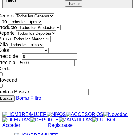
Filtros
Genero
ipo
roducto
Deporte
Marca
alla
olor
recio de :
recio a :
ferta :
Novedad :
exto a Buscar :
Borrar Filtro
Buscar
Acceder
Registrarse