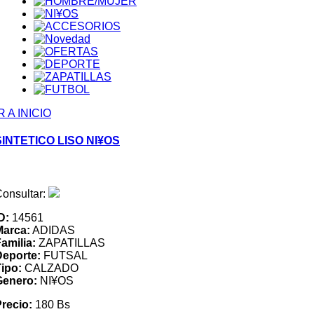
R A INICIO
SINTETICO LISO NI¥OS
onsultar:
D:
14561
Marca:
ADIDAS
amilia:
ZAPATILLAS
Deporte:
FUTSAL
ipo:
CALZADO
Genero:
NI¥OS
recio:
180 Bs