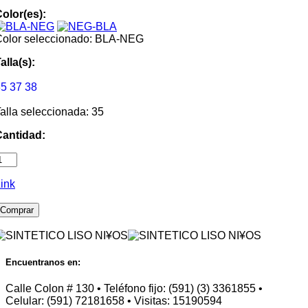
olor(es):
Color seleccionado: BLA-NEG
alla(s):
35
37
38
alla seleccionada: 35
Cantidad:
ink
Comprar
Encuentranos en:
Calle Colon # 130 • Teléfono fijo: (591) (3) 3361855 •
Celular: (591) 72181658 • Visitas: 15190594