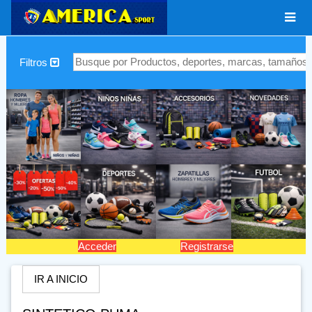
|
Filtros
Acceder
Registrarse
IR A INICIO